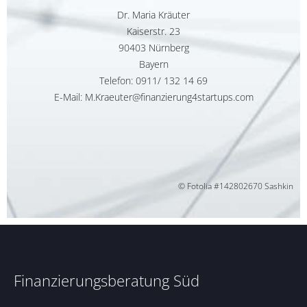
Dr. Maria Kräuter
Kaiserstr. 23
90403 Nürnberg
Bayern
Telefon:
0911/ 132 14 69
E-Mail: M.Kraeuter@finanzierung4startups.com
© Fotolia #142802670 Sashkin
Finanzierungsberatung Süd