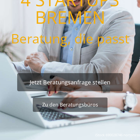
BREMEN
Beratung, die passt
Jetzt Beratungsanfrage stellen
Zu den Beratungsbüros
iStock 690028746 nortonrsx