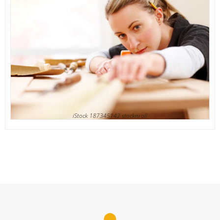
iStock 187345142 stocknroll