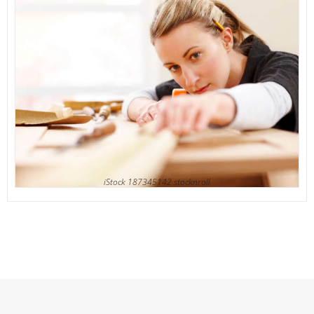
iStock 187345142 stocknroll