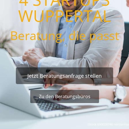
WUPPERTAL
Beratung, die passt
Jetzt Beratungsanfrage stellen
Zu den Beratungsbüros
iStock 690028746 nortonrsx