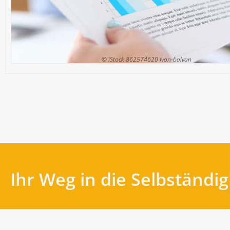
© iStock 862574620 Ivan-balvan
Ihr Weg in die Selbständigk