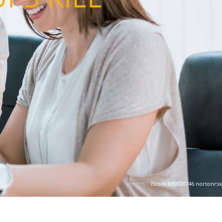
iStock 690028746 nortonrsx