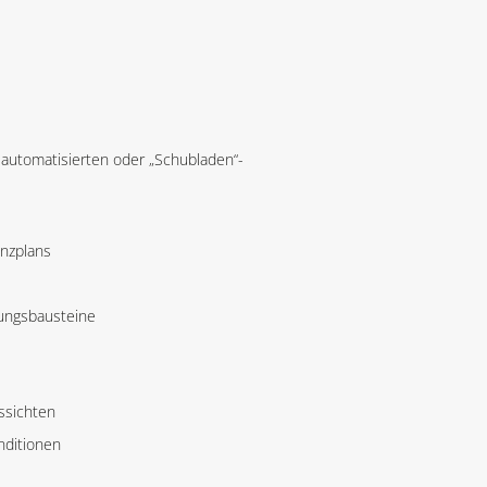
e automatisierten oder „Schubladen“-
anzplans
rungsbausteine
ssichten
nditionen