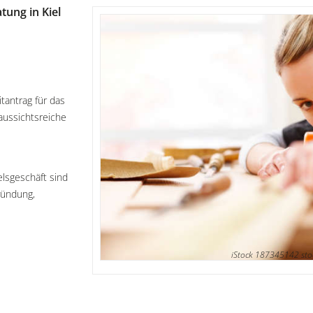
ung in Kiel
tantrag für das
aussichtsreiche
elsgeschäft sind
ründung,
iStock 187345142 sto