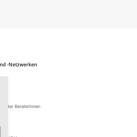
 und -Netzwerken
tät der BeraterInnen