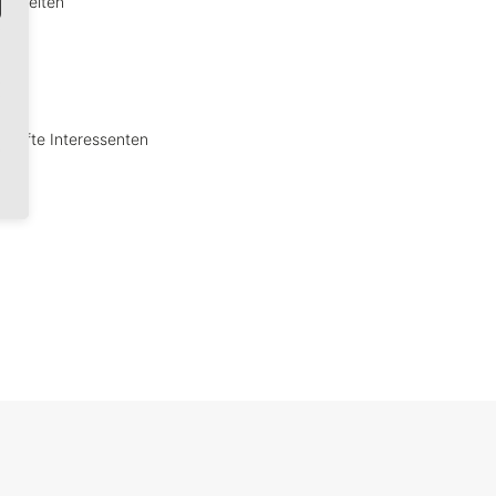
desweiten
sthafte Interessenten