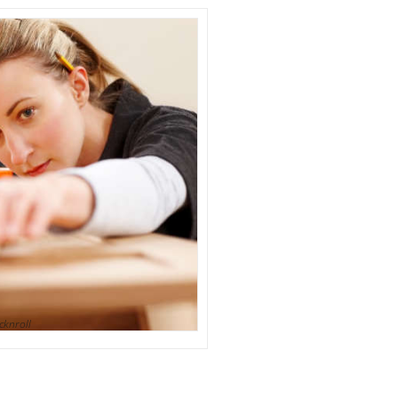
cknroll