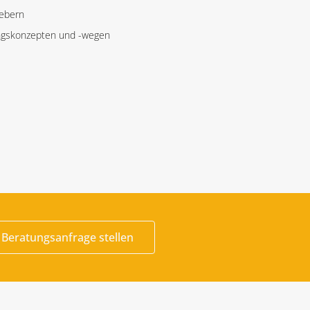
gebern
ungskonzepten und -wegen
t Beratungsanfrage stellen