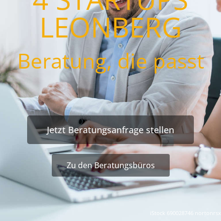
LEONBERG
Beratung, die passt
Jetzt Beratungsanfrage stellen
Zu den Beratungsbüros
iStock 690028746 nortonrsx