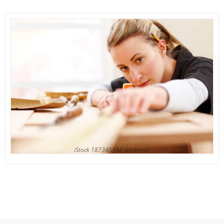
iStock 187345142 stocknroll