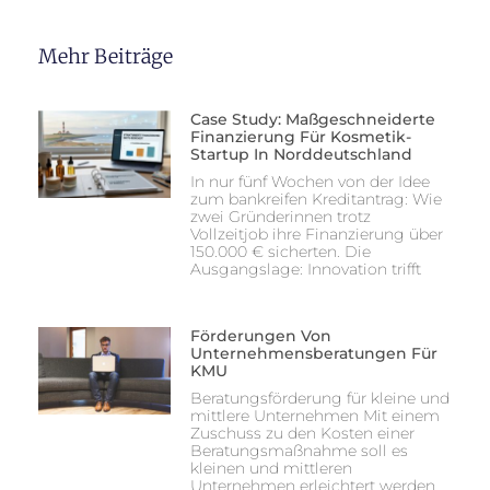
Mehr Beiträge
Case Study: Maßgeschneiderte
Finanzierung Für Kosmetik-
Startup In Norddeutschland
In nur fünf Wochen von der Idee
zum bankreifen Kreditantrag: Wie
zwei Gründerinnen trotz
Vollzeitjob ihre Finanzierung über
150.000 € sicherten. Die
Ausgangslage: Innovation trifft
Förderungen Von
Unternehmensberatungen Für
KMU
Beratungsförderung für kleine und
mittlere Unternehmen Mit einem
Zuschuss zu den Kosten einer
Beratungsmaßnahme soll es
kleinen und mittleren
Unternehmen erleichtert werden,