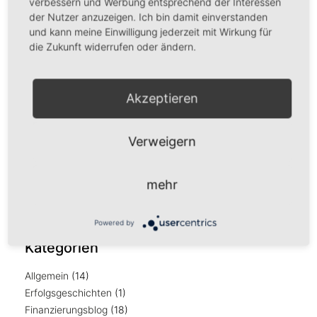
verbessern und Werbung entsprechend der Interessen
Januar 2023
(1)
der Nutzer anzuzeigen. Ich bin damit einverstanden
Februar 2021
(1)
und kann meine Einwilligung jederzeit mit Wirkung für
Oktober 2020
(1)
die Zukunft widerrufen oder ändern.
Mai 2020
(1)
März 2020
(2)
Januar 2020
(1)
Akzeptieren
Januar 2019
(1)
August 2018
(1)
Verweigern
Juli 2018
(1)
April 2018
(2)
März 2018
(3)
mehr
Februar 2018
(1)
Januar 2018
(1)
Powered by
Kategorien
Allgemein
(14)
Erfolgsgeschichten
(1)
Finanzierungsblog
(18)