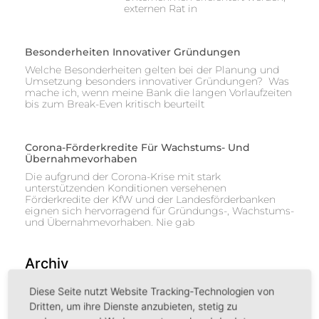
externen Rat in
Besonderheiten Innovativer Gründungen
Welche Besonderheiten gelten bei der Planung und
Umsetzung besonders innovativer Gründungen? Was
mache ich, wenn meine Bank die langen Vorlaufzeiten
bis zum Break-Even kritisch beurteilt
Corona-Förderkredite Für Wachstums- Und
Übernahmevorhaben
Die aufgrund der Corona-Krise mit stark
unterstützenden Konditionen versehenen
Förderkredite der KfW und der Landesförderbanken
eignen sich hervorragend für Gründungs-, Wachstums-
und Übernahmevorhaben. Nie gab
Archiv
Diese Seite nutzt Website Tracking-Technologien von
März 2026
(1)
Dritten, um ihre Dienste anzubieten, stetig zu
August 2024
(1)