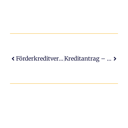
Förderkreditvergabe Nach Dem Hausbanken-Prinzip
Kreditantrag – Bearbeitungsdauer