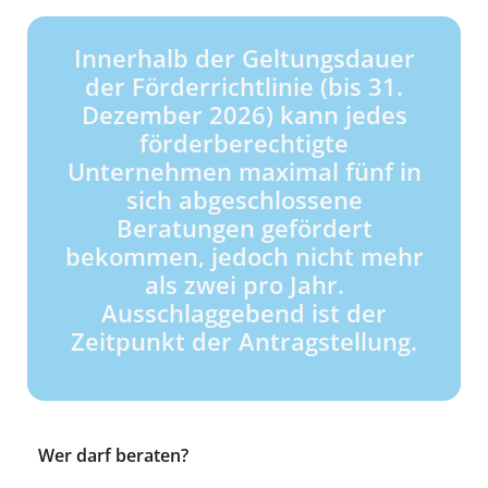
Innerhalb der Geltungsdauer
der Förderrichtlinie (bis 31.
Dezember 2026) kann jedes
förderberechtigte
Unternehmen maximal fünf in
sich abgeschlossene
Beratungen gefördert
bekommen, jedoch nicht mehr
als zwei pro Jahr.
Ausschlaggebend ist der
Zeitpunkt der Antragstellung.
Wer darf beraten?