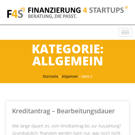
KATEGORIE:
ALLGEMEIN
Startseite
»
Allgemein
»
Seite 2
Kreditantrag – Bearbeitungsdauer
Wie lange dauert es, vom Kreditantrag bis zur Auszahlung?
Grundsätzlich: finanziert werden kann nur, was noch nicht