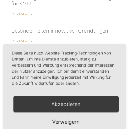
für KMU
Read More »
Besonderheiten innovativer Gründungen
Read More »
Diese Seite nutzt Website Tracking-Technologien von
Corona-Förderkredite für Wachstums- und
Dritten, um ihre Dienste anzubieten, stetig zu
Übernahmevorhaben
verbessern und Werbung entsprechend der Interessen
der Nutzer anzuzeigen. Ich bin damit einverstanden
Read More »
und kann meine Einwilligung jederzeit mit Wirkung für
die Zukunft widerrufen oder ändern.
Planungsunterlagen für die Beantragung der
KfW-Corona-Kredite
Akzeptieren
Read More »
Verweigern