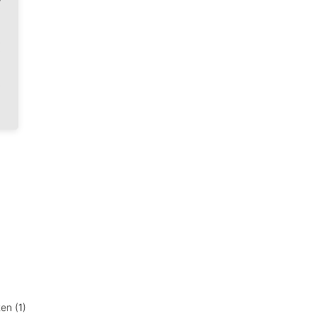
)
1)
)
ten
(1)