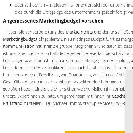
oder zu hoch an – in diesem Fall orientiert sich der Unternehm
dies durch die Ertragslage des Unternehmens gerechtfertigt wä
Angemessenes Marketingbudget vorsehen
Haben Sie zur Vorbereitung des
Markteintritts
und den anschließe
Marketingbudget
eingeplant? Ein zu niedriges Budget führt zu mang
Kommunikation
mit Ihrer Zielgruppe. Möglicher Grund dafür ist, da
ist oder aber die Bereitschaft des eigenen Netzwerks überschätzt w
Leistungen bzw. Produkte in ausreichender Menge gegen Bezahlung ab
Förderkredite und Hausbankkredite als auch für alternative Finanzie
brauchen vor einer Bewilligung von Finanzierungsmitteln das Gefühl, 
Geschäftsvorhaben in allen planbaren Aspekten durchdrungen und V
getroffen haben. Sind Sie sich unsicher, welche Risiken Ihr Vorhaben 
unsere ExpertInnen zu Rate, um gemeinsam mit ihnen Ihr
Geschäfts
Prüfstand
zu stellen. Dr. Michael Trompf, startup.services, 29.08.20