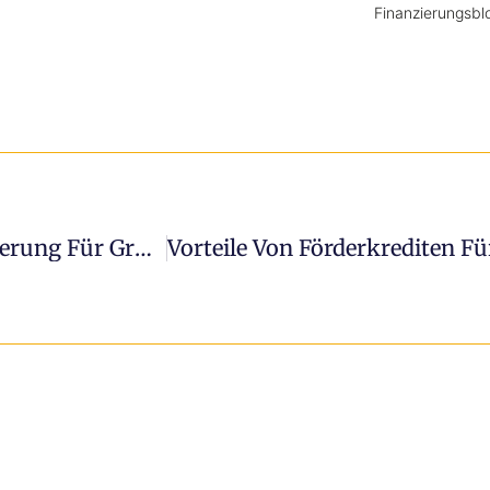
Finanzierungsbl
Eigenkapital- Versus Fremdkapital-Finanzierung Für Gründungs- Und Wachstumsvorhaben