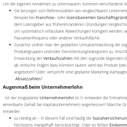
Um die eigenen Annahmen zu untermauern, kommen verschiedene We
Sie besorgen sich Referenzzahlen von vergleichbaren Unterneh
Beispiel bei
Franchise
– oder
lizenzbasierten Geschäftsgrün
dem Lizenzgeber aus früheren/anderen Gründungen Vergleichsza
um systematisch erfassbare Abweichungen korrigiert werden, w
Passantenfrequenz oder anderer Verkaufsfläche.
Zunächst ordnet man der geplanten Umsatzentwicklung die zug
Produktgruppen und/oder Dienstleistungskategorien zu. Anschl
Entwicklung der
Verkaufszahlen
mit den zugrunde liegenden (
ab. Kritische Fragen dazu könnten lauten: wird das Produkt bzw.
angeboten? Oder: verspricht eine geplante Marketing-Kampagn
Absatzzahlen
?
Augenmaß beim Unternehmerlohn
Ist der eingeplante
Unternehmerlohn
(d. h. entweder die Entnahm
vereinbarte Gehalt bei Kapitalunternehmen) angemessen? Manche G
entweder
zu niedrig an – in diesem Fall sind häufig die
Sozialversicherun
höchstens mangelhaft berücksichtigt. Oder es fehlen
Einkomm