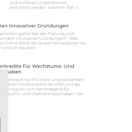
und mittleren Unternehmen
erleichtert werden, externen Rat in
ten Innovativer Gründungen
rheiten gelten bei der Planung und
onders innovativer Gründungen? Was
n meine Bank die langen Vorlaufzeiten bis
kritisch beurteilt
erkredite Für Wachstums- Und
orhaben
er Corona-Krise mit stark unterstützenden
rsehenen Förderkredite der KfW und der
nken eignen sich hervorragend für
achstums- und Übernahmevorhaben. Nie