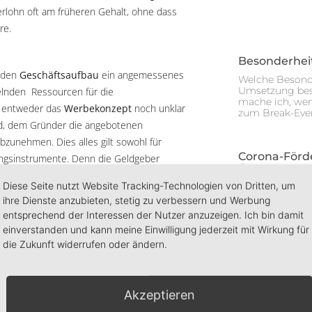
erlohn oft am früheren Gehalt, ohne dass
re.
Besonderhei
nden
Geschäftsaufbau
ein angemessenes
Welche Besonde
Umsetzung bes
elnden Ressourcen für die
mache ich, wen
ss entweder das
Werbekonzept
noch unklar
zum Break-Even 
ird, dem Gründer die angebotenen
zunehmen. Dies alles gilt sowohl für
Corona-Förd
rungsinstrumente. Denn die Geldgeber
Übernahmev
dass der/die GründerInnen ihr
Diese Seite nutzt Website Tracking-Technologien von Dritten, um
Die aufgrund d
orkehrungen für
vorhersehbare Risiken
Konditionen ve
ihre Dienste anzubieten, stetig zu verbessern und Werbung
mit sich bringen könnte? – dann ziehen Sie
Landesförderba
entsprechend der Interessen der Nutzer anzuzeigen. Ich bin damit
Gründungs-, W
konzept
zu diskutieren und auf den
einverstanden und kann meine Einwilligung jederzeit mit Wirkung für
gab
18
die Zukunft widerrufen oder ändern.
Archiv
Akzeptieren
März 2026
(1)