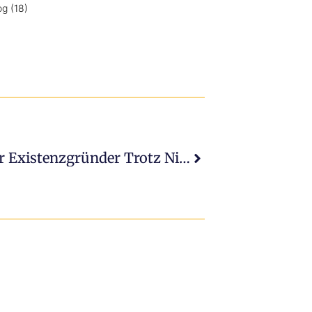
og
(18)
Vorteile Von Förderkrediten Für Existenzgründer Trotz Niedrigzinsen?