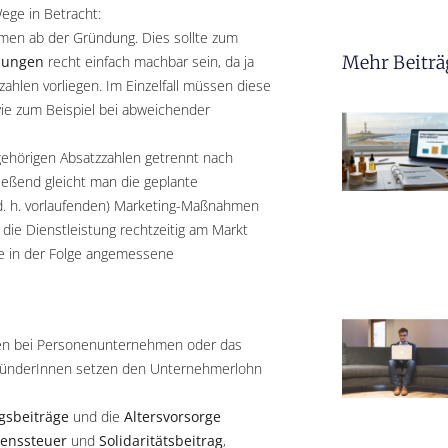
ge in Betracht:
men ab der Gründung. Dies sollte zum
Mehr Beiträ
dungen
recht einfach machbar sein, da ja
hlen vorliegen. Im Einzelfall müssen diese
ie zum Beispiel bei abweichender
ehörigen Absatzzahlen getrennt nach
ießend gleicht man die geplante
d. h. vorlaufenden) Marketing-Maßnahmen
 die Dienstleistung rechtzeitig am Markt
e in der Folge angemessene
en bei Personenunternehmen oder das
ründerInnen setzen den Unternehmerlohn
gsbeiträge
und die
Altersvorsorge
enssteuer
und
Solidaritätsbeitrag
,